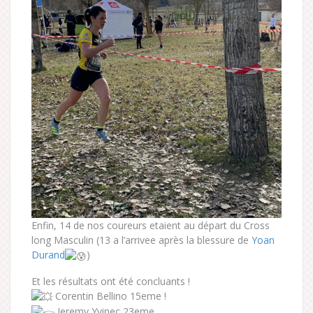
Enfin, 14 de nos coureurs etaient au départ du Cross
long Masculin (13 a l’arrivee après la blessure de
Yoan
Durand
)
Et les résultats ont été concluants !
Corentin Bellino 15eme !
Jeremy Yvinec 23eme