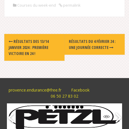
Courses du week-end
permalink
Post
RÉSULTATS DES 13/14
RÉSULTATS DU 4 FÉVRIER 24 :
navigation
JANVIER 2024 : PREMIÈRE
UNE JOURNÉE CORRECTE
VICTOIRE EN 24 !
provence.endurance@free.fr
Facebook
06 50 27 83 02