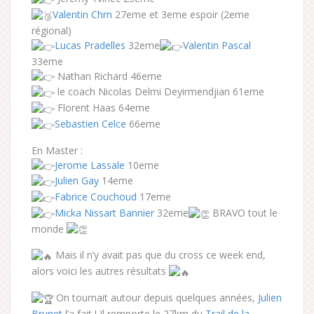
Valentin Chrn
27eme et 3eme espoir (2eme
régional)
Lucas Pradelles
32eme
Valentin Pascal
33eme
Nathan Richard 46eme
le coach Nicolas Delmi Deyirmendjian 61eme
Florent Haas 64eme
Sebastien Celce
66eme
En Master :
Jerome Lassale
10eme
Julien Gay
14eme
Fabrice Couchoud
17eme
Micka Nissart Bannier
32eme
BRAVO tout le
monde
Mais il n’y avait pas que du cross ce week end,
alors voici les autres résultats
On tournait autour depuis quelques années,
Julien
Brunet
l’a fait ! Il remporte le 27km du
Trail de la