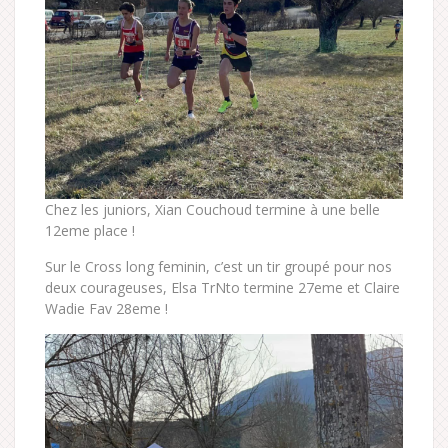
Chez les juniors, Xian Couchoud termine à une belle
12eme place !
Sur le Cross long feminin, c’est un tir groupé pour nos
deux courageuses, Elsa TrNto termine 27eme et Claire
Wadie Fav 28eme !