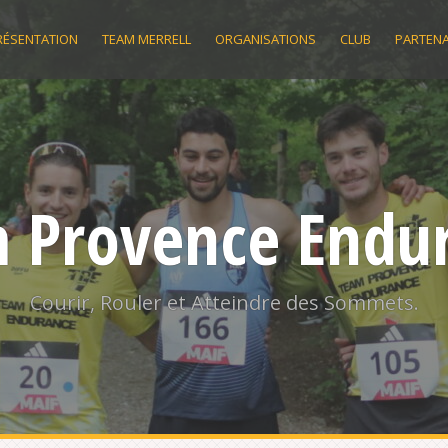
RÉSENTATION
TEAM MERRELL
ORGANISATIONS
CLUB
PARTENA
 Provence Endu
Courir, Rouler et Atteindre des Sommets.