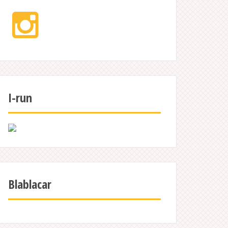
Instagram
I-run
Blablacar