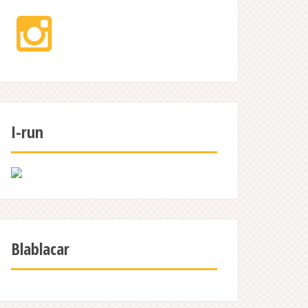
Instagram
I-run
Blablacar