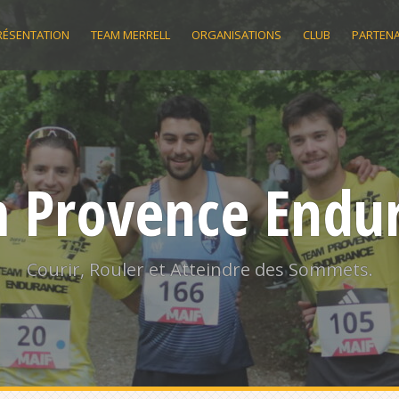
RÉSENTATION
TEAM MERRELL
ORGANISATIONS
CLUB
PARTENA
 Provence Endu
Courir, Rouler et Atteindre des Sommets.