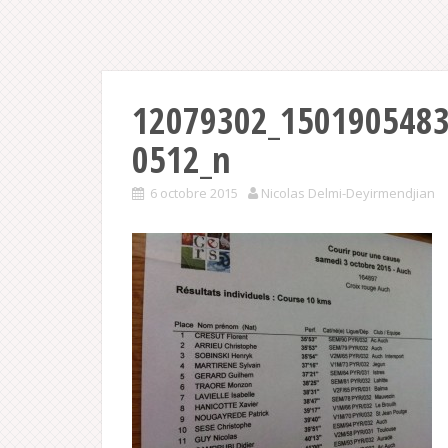
12079302_150190548
0512_n
6 octobre 2015
Nicolas Delmi-Deyirmendjian