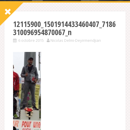
12115900_1501914433460407_7186
310096954870067_n
6 octobre 2015
Nicolas Delmi-Deyirmendjian