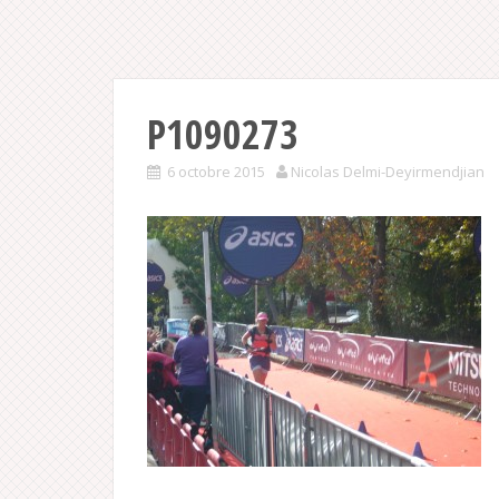
P1090273
6 octobre 2015
Nicolas Delmi-Deyirmendjian