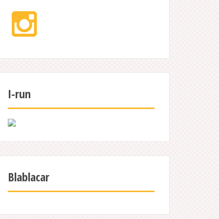
Instagram
I-run
Blablacar