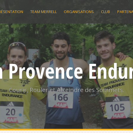
RÉSENTATION
TEAM MERRELL
ORGANISATIONS
CLUB
PARTENA
 Provence Endu
Courir, Rouler et Atteindre des Sommets.