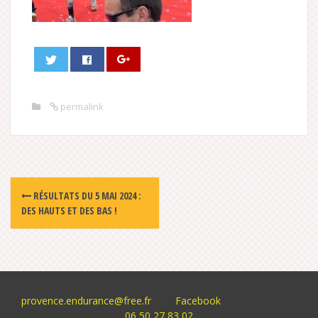
permalink
Post
RÉSULTATS DU 5 MAI 2024 :
navigation
DES HAUTS ET DES BAS !
provence.endurance@free.fr
Facebook
06 50 27 83 02