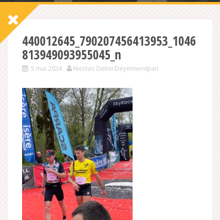
440012645_790207456413953_1046
813949093955045_n
5 mai 2024
Nicolas Delmi-Deyirmendjian