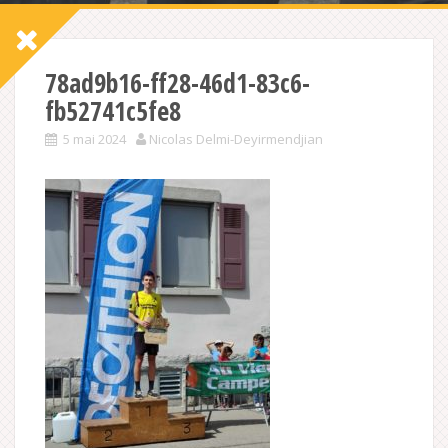
78ad9b16-ff28-46d1-83c6-
fb52741c5fe8
5 mai 2024
Nicolas Delmi-Deyirmendjian