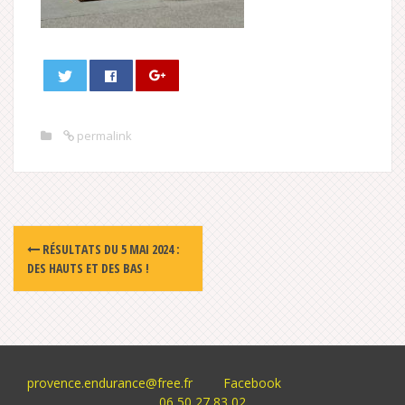
permalink
Post
RÉSULTATS DU 5 MAI 2024 :
navigation
DES HAUTS ET DES BAS !
provence.endurance@free.fr
Facebook
06 50 27 83 02