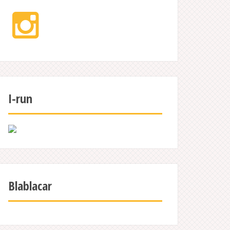
Instagram
I-run
Blablacar