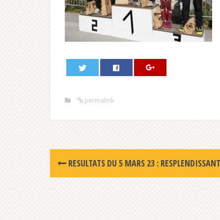
permalink
Post
RESULTATS DU 5 MARS 23 : RESPLENDISSANT
navigation