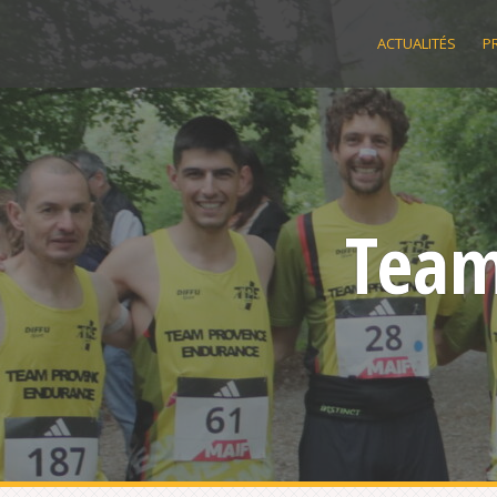
Skip
to
ACTUALITÉS
P
content
Team