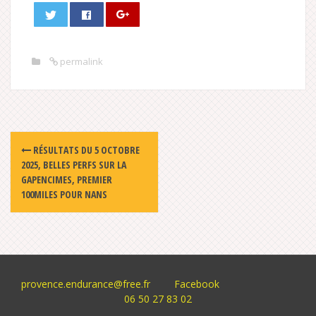
permalink
Post
RÉSULTATS DU 5 OCTOBRE
navigation
2025, BELLES PERFS SUR LA
GAPENCIMES, PREMIER
100MILES POUR NANS
provence.endurance@free.fr
Facebook
06 50 27 83 02