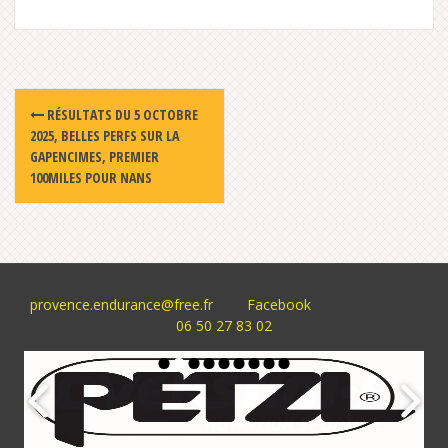
Post
RÉSULTATS DU 5 OCTOBRE
navigation
2025, BELLES PERFS SUR LA
GAPENCIMES, PREMIER
100MILES POUR NANS
provence.endurance@free.fr
Facebook
06 50 27 83 02