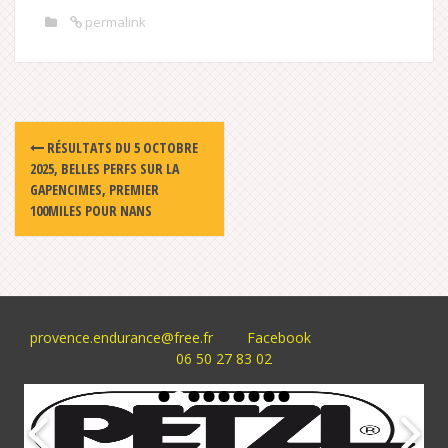
permalink
Post
RÉSULTATS DU 5 OCTOBRE
navigation
2025, BELLES PERFS SUR LA
GAPENCIMES, PREMIER
100MILES POUR NANS
provence.endurance@free.fr
Facebook
06 50 27 83 02