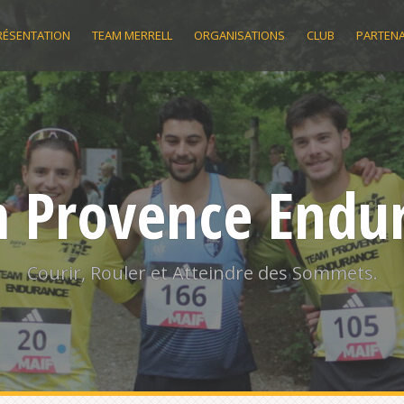
RÉSENTATION
TEAM MERRELL
ORGANISATIONS
CLUB
PARTENA
 Provence Endu
Courir, Rouler et Atteindre des Sommets.