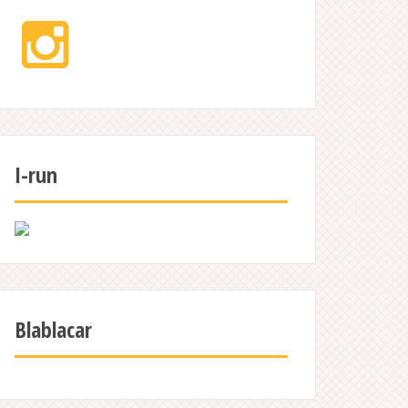
Instagram
I-run
Blablacar