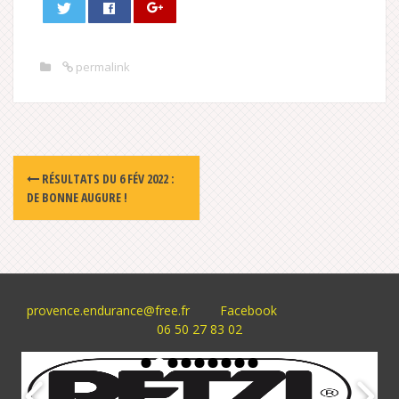
permalink
Post
RÉSULTATS DU 6 FÉV 2022 :
navigation
DE BONNE AUGURE !
provence.endurance@free.fr
Facebook
06 50 27 83 02