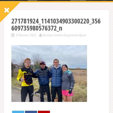
271781924_1141034903300220_356
609735980576372_n
6 février 2022
Nicolas Delmi-Deyirmendjian