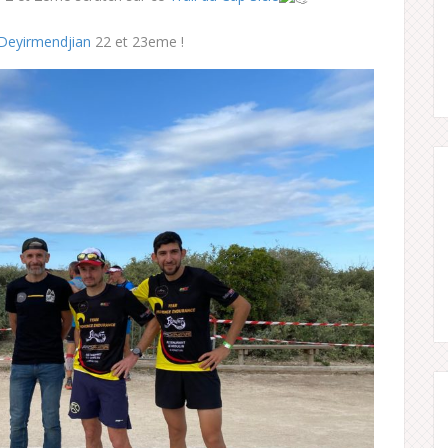
 Deyirmendjian
22 et 23eme !