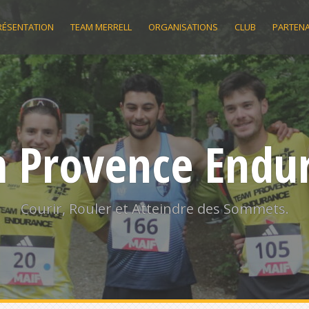
RÉSENTATION
TEAM MERRELL
ORGANISATIONS
CLUB
PARTENA
 Provence Endu
Courir, Rouler et Atteindre des Sommets.