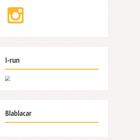
Instagram
I-run
Blablacar