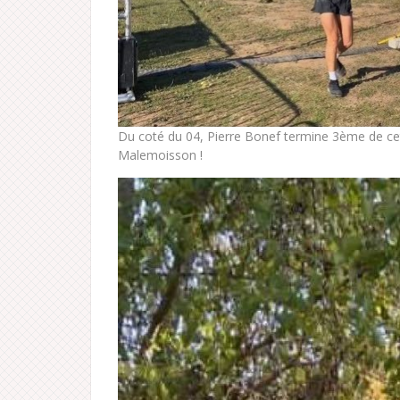
Du coté du 04, Pierre Bonef termine 3ème de cett
Malemoisson !