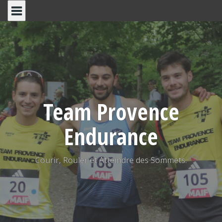
Skip
to
content
Team Provence
Endurance
Courir, Rouler et Atteindre des Sommets.