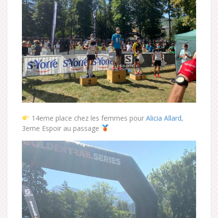
14eme place chez les femmes pour
Alicia Allard
,
3eme Espoir au passage