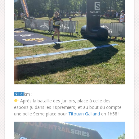
km :
Après la bataille des juniors, place à celle des
espoirs (6 dans les 10premiers) et au bout du compte
une belle 9eme place pour
Titouan Galland
en 1h58 !