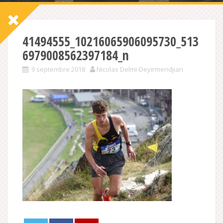
41494555_10216065906095730_513
6979008562397184_n
9 septembre 2018
Nicolas Delmi-Deyirmendjian