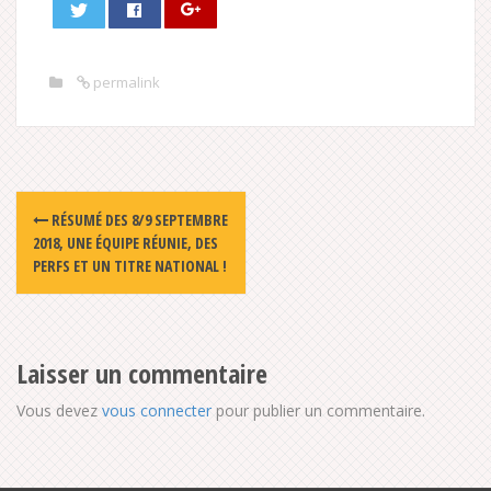
permalink
Post
RÉSUMÉ DES 8/9 SEPTEMBRE
navigation
2018, UNE ÉQUIPE RÉUNIE, DES
PERFS ET UN TITRE NATIONAL !
Laisser un commentaire
Vous devez
vous connecter
pour publier un commentaire.