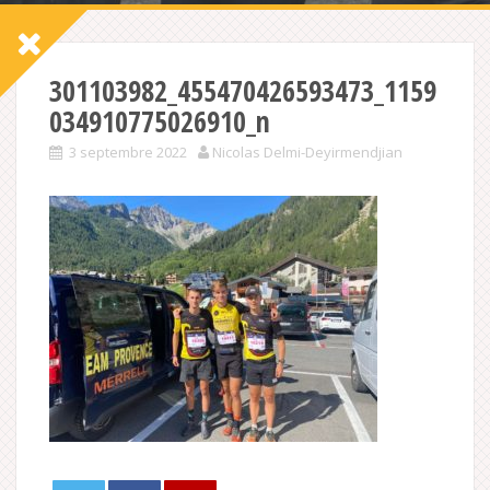
301103982_455470426593473_1159
034910775026910_n
3 septembre 2022
Nicolas Delmi-Deyirmendjian