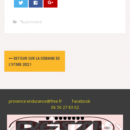
permalink
Post
RETOUR SUR LA SEMAINE DE
navigation
L’UTMB 2022 !
provence.endurance@free.fr
Facebook
06 50 27 83 02