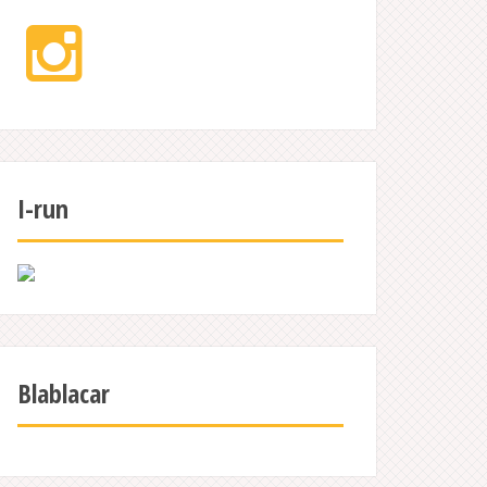
Instagram
I-run
Blablacar