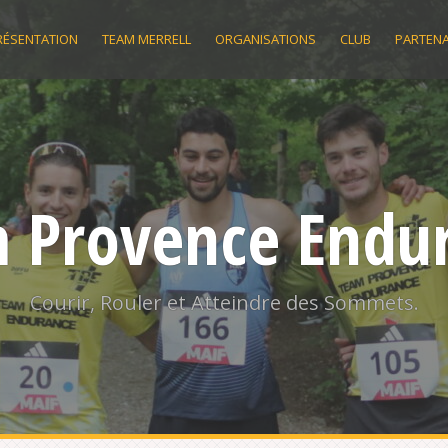
RÉSENTATION
TEAM MERRELL
ORGANISATIONS
CLUB
PARTENA
 Provence Endu
Courir, Rouler et Atteindre des Sommets.