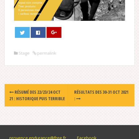
Stage
permalink
Post
RÉSUMÉ DES 22/23/24 OCT
RÉSULTATS DES 30-31 OCT 2021
navigation
21 : HISTORIQUE PUIS TERRIBLE
:
provence.endurance@free.fr
Facebook