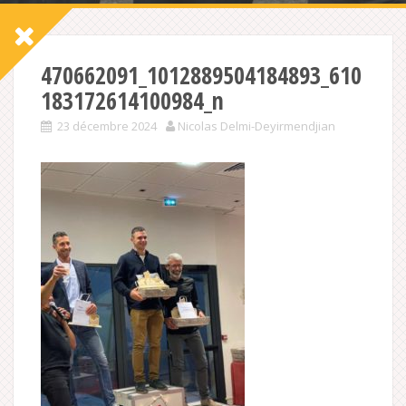
470662091_1012889504184893_610
183172614100984_n
23 décembre 2024
Nicolas Delmi-Deyirmendjian