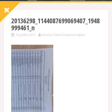
20136298_1144087699069407_1948
999461_n
16 juillet 2017
Nicolas Delmi-Deyirmendjian