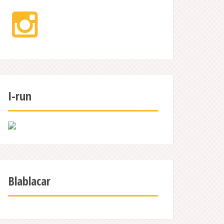
Instagram
I-run
Blablacar