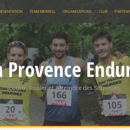
RÉSENTATION
TEAM MERRELL
ORGANISATIONS
CLUB
PARTENA
 Provence Endu
Courir, Rouler et Atteindre des Sommets.