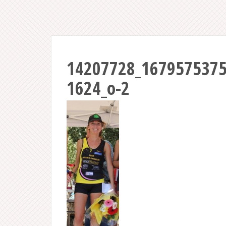
14207728_167957537
1624_o-2