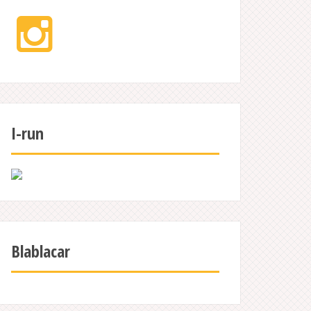
Instagram
I-run
Blablacar