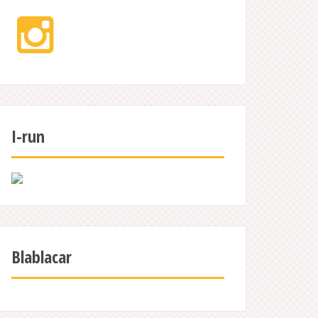
Instagram
I-run
Blablacar