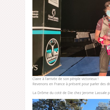
Claire à l’arrivée de son périple victorieux !
Revenons en France à présent pour parler des di
La Drôme du coté de Die chez Jerome Lassale