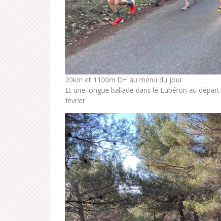
20km et 1100m D+ au menu du jour
Et une longue ballade dans le Lubéron au départ
février