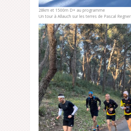
28km et 1500m D+ au programme
Un tour à Allauch sur les terres de Pascal Regne