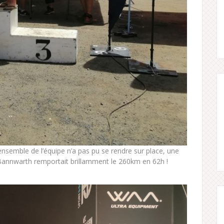
ensemble de l’équipe n’a pas pu se rendre sur place, une
e Bannwarth remportait brillamment le 260km en 62h !