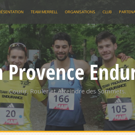
RÉSENTATION
TEAM MERRELL
ORGANISATIONS
CLUB
PARTENA
 Provence Endu
Courir, Rouler et Atteindre des Sommets.