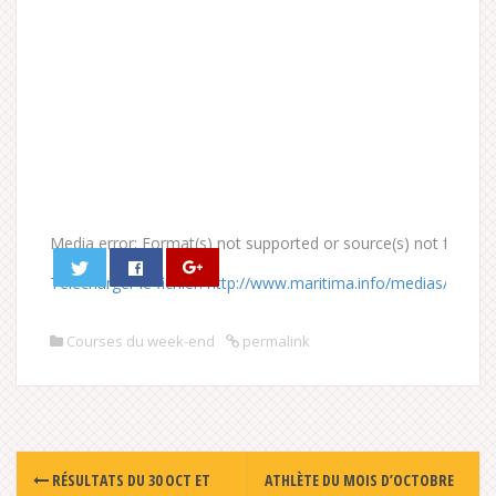
Media error: Format(s) not supported or source(s) not found
Télécharger le fichier: http://www.maritima.info/medias/v
Courses du week-end
permalink
00:00
Post
RÉSULTATS DU 30 OCT ET
ATHLÈTE DU MOIS D’OCTOBRE