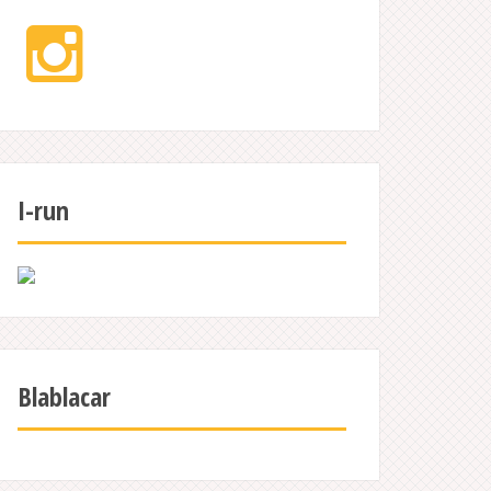
Instagram
I-run
Blablacar