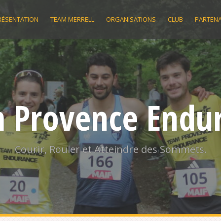
RÉSENTATION
TEAM MERRELL
ORGANISATIONS
CLUB
PARTENA
 Provence Endu
Courir, Rouler et Atteindre des Sommets.