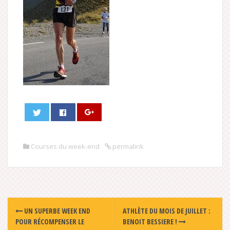
Courses du week-end
permalink
Post
UN SUPERBE WEEK END
ATHLÈTE DU MOIS DE JUILLET :
navigation
POUR RÉCOMPENSER LE
BENOIT BESSIERE !