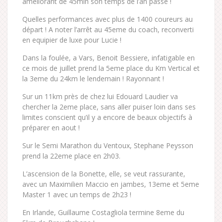
ameliorant de 45min son temps de l’an passé !
Quelles performances avec plus de 1400 coureurs au
départ ! A noter l’arrêt au 45eme du coach, reconverti
en equipier de luxe pour Lucie !
Dans la foulée, a Vars, Benoit Bessiere, infatigable en
ce mois de juillet prend la 5eme place du Km Vertical et
la 3eme du 24km le lendemain ! Rayonnant !
Sur un 11km près de chez lui Edouard Laudier va
chercher la 2eme place, sans aller puiser loin dans ses
limites conscient qu’il y a encore de beaux objectifs à
préparer en aout !
Sur le Semi Marathon du Ventoux, Stephane Peysson
prend la 22eme place en 2h03.
L’ascension de la Bonette, elle, se veut rassurante,
avec un Maximilien Maccio en jambes, 13eme et 5eme
Master 1 avec un temps de 2h23 !
En Irlande, Guillaume Costagliola termine 8eme du