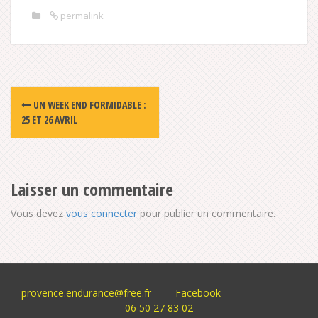
permalink
Post
UN WEEK END FORMIDABLE :
navigation
25 ET 26 AVRIL
Laisser un commentaire
Vous devez
vous connecter
pour publier un commentaire.
provence.endurance@free.fr
Facebook
06 50 27 83 02