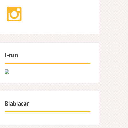
Instagram
I-run
Blablacar