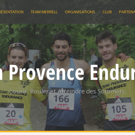
RÉSENTATION
TEAM MERRELL
ORGANISATIONS
CLUB
PARTENA
 Provence Endu
Courir, Rouler et Atteindre des Sommets.