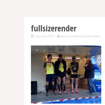
fullsizerender
9 janvier 2017
Nicolas Delmi-Deyirmendjian