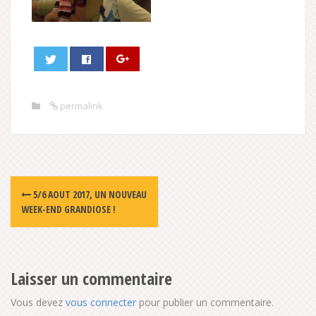
permalink
Post
5/6 AOUT 2017, UN NOUVEAU
navigation
WEEK-END GRANDIOSE !
Laisser un commentaire
Vous devez
vous connecter
pour publier un commentaire.