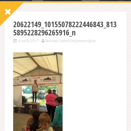
20622149_10155078222446843_813
5895228296265916_n
6 août 2017
Nicolas Delmi-Deyirmendjian