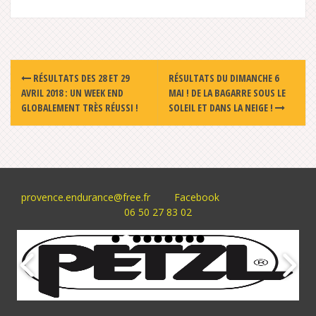
Post
RÉSULTATS DES 28 ET 29
RÉSULTATS DU DIMANCHE 6
navigation
AVRIL 2018 : UN WEEK END
MAI ! DE LA BAGARRE SOUS LE
GLOBALEMENT TRÈS RÉUSSI !
SOLEIL ET DANS LA NEIGE !
provence.endurance@free.fr
Facebook
06 50 27 83 02