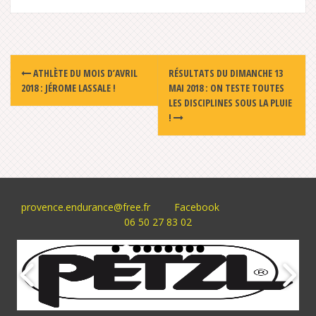
Post
ATHLÈTE DU MOIS D’AVRIL
RÉSULTATS DU DIMANCHE 13
navigation
2018 : JÉROME LASSALE !
MAI 2018 : ON TESTE TOUTES
LES DISCIPLINES SOUS LA PLUIE
!
provence.endurance@free.fr
Facebook
06 50 27 83 02