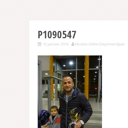
P1090547
15 janvier 2016
Nicolas Delmi-Deyirmendjian