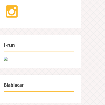
Instagram
I-run
Blablacar