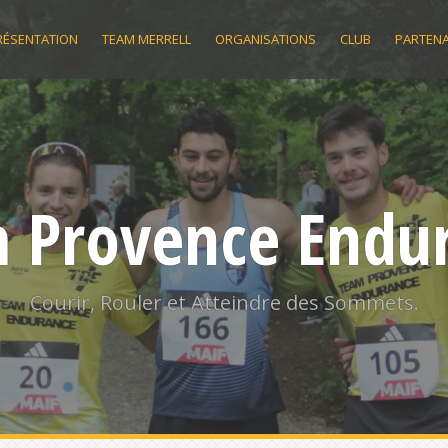
RÉSENTATION
TEAM MERRELL
ORGANISATIONS
CLUB
PARTENA
 Provence Endu
Courir, Rouler et Atteindre des Sommets.