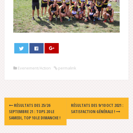
Evenement/Action
permalink
Post
RÉSULTATS DES 25/26
RÉSULTATS DES 9/10 OCT 2021 :
navigation
SEPTEMBRE 21 : TOPS 20 LE
SATISFACTION GÉNÉRALE !
SAMEDI, TOP 10 LE DIMANCHE !