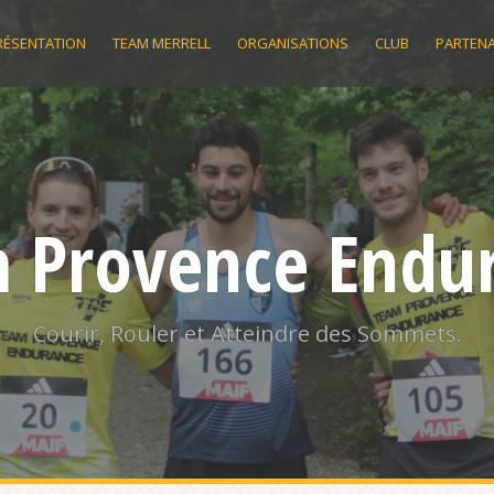
RÉSENTATION
TEAM MERRELL
ORGANISATIONS
CLUB
PARTENA
 Provence Endu
Courir, Rouler et Atteindre des Sommets.