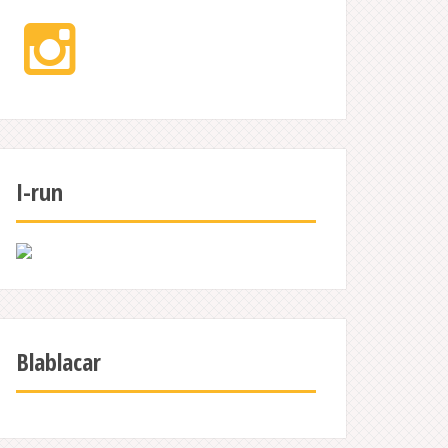
Instagram
I-run
Blablacar