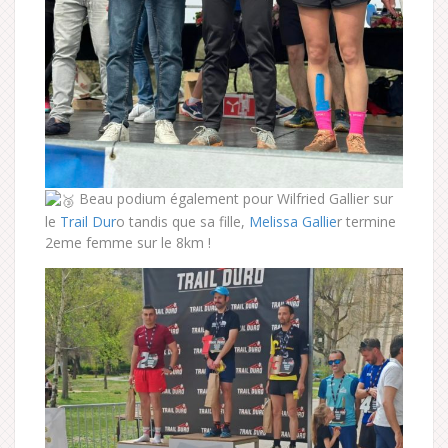
Beau podium également pour Wilfried Gallier sur
le
Trail Dur
o tandis que sa fille,
Melissa Gallie
r termine
2eme femme sur le 8km !