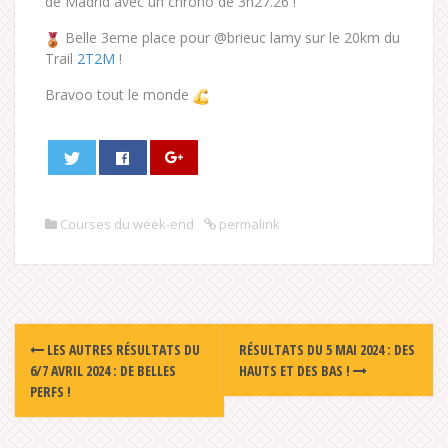
de Madrid avec un chrono de 3h27.26 !
Belle 3eme place pour @brieuc lamy sur le 20km du
Trail
2T2M
!
Bravoo tout le monde
Courses du week-end
permalink
Post
LES AUTRES RÉSULTATS DU
RÉSULTATS DU 5 MAI 2024 : DES
navigation
6/7 AVRIL 2024 : DE BELLES
HAUTS ET DES BAS !
PERFS !