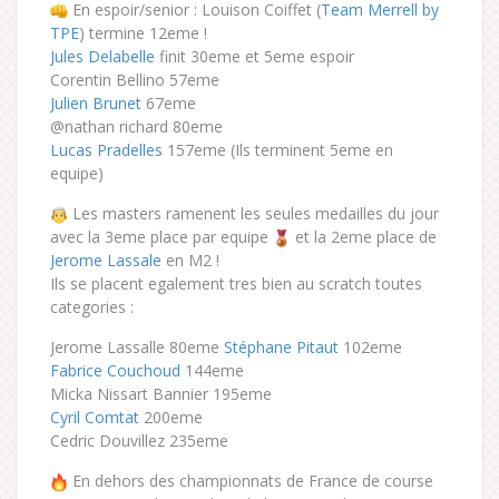
En espoir/senior : Louison Coiffet (
Team Merrell by
TPE
) termine 12eme !
Jules Delabelle
finit 30eme et 5eme espoir
Corentin Bellino 57eme
Julien Brunet
67eme
@nathan richard 80eme
Lucas Pradelles
157eme (Ils terminent 5eme en
equipe)
Les masters ramenent les seules medailles du jour
avec la 3eme place par equipe
et la 2eme place de
Jerome Lassale
en M2 !
Ils se placent egalement tres bien au scratch toutes
categories :
Jerome Lassalle 80eme
Stéphane Pitaut
102eme
Fabrice Couchoud
144eme
Micka Nissart Bannier 195eme
Cyril Comtat
200eme
Cedric Douvillez 235eme
En dehors des championnats de France de course