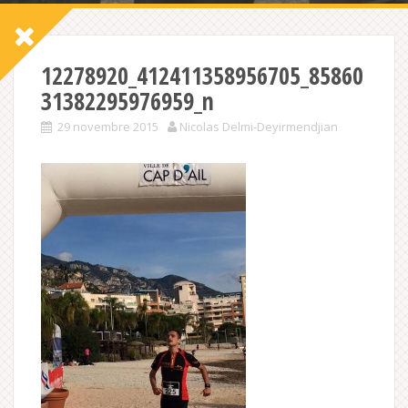
12278920_412411358956705_85860
31382295976959_n
29 novembre 2015
Nicolas Delmi-Deyirmendjian