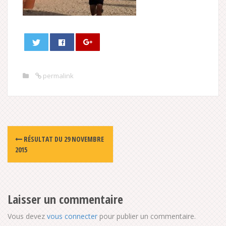
permalink
Post
RÉSULTAT DU 29 NOVEMBRE
navigation
2015
Laisser un commentaire
Vous devez
vous connecter
pour publier un commentaire.