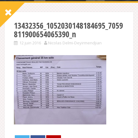
13432356_1052030148184695_7059
811900654065390_n
12 juin 2016
Nicolas Delmi-Deyirmendjian