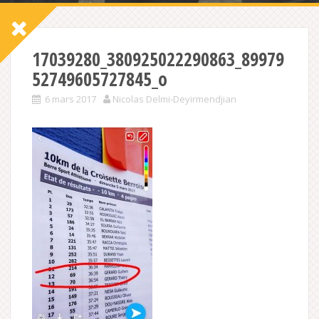
17039280_380925022290863_89979
52749605727845_o
6 mars 2017
Nicolas Delmi-Deyirmendjian