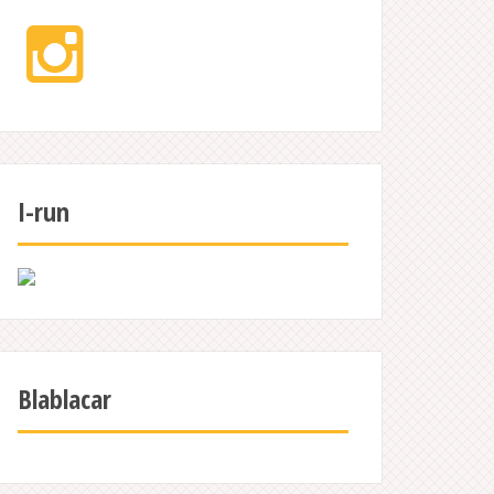
Instagram
I-run
Blablacar