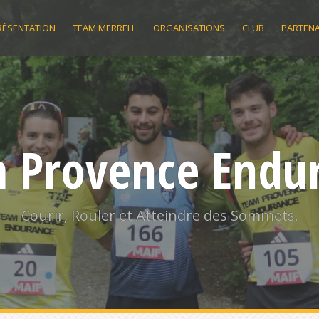
RÉSENTATION
TEAM MERRELL
ORGANISATIONS
CLUB
PARTENA
 Provence Endu
Courir, Rouler et Atteindre des Sommets.