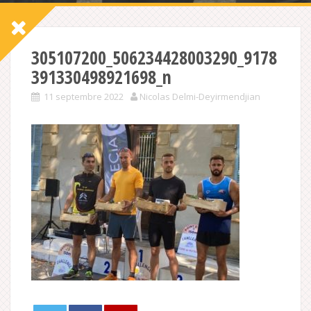
305107200_506234428003290_9178
391330498921698_n
11 septembre 2022
Nicolas Delmi-Deyirmendjian