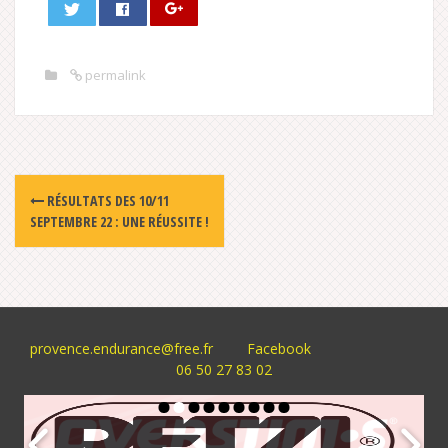
permalink
Post
RÉSULTATS DES 10/11
navigation
SEPTEMBRE 22 : UNE RÉUSSITE !
provence.endurance@free.fr
Facebook
06 50 27 83 02