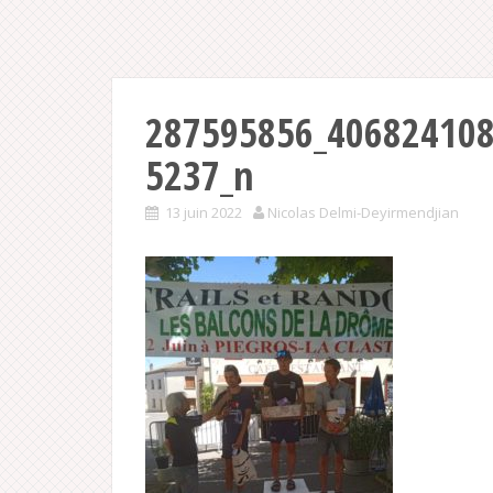
287595856_40682410
5237_n
13 juin 2022
Nicolas Delmi-Deyirmendjian