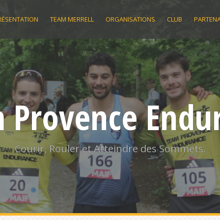
RÉSENTATION
TEAM MERRELL
ORGANISATIONS
CLUB
PARTENA
 Provence Endu
Courir, Rouler et Atteindre des Sommets.