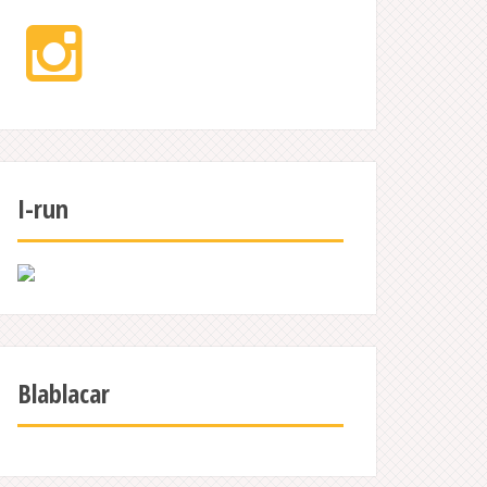
Instagram
I-run
Blablacar