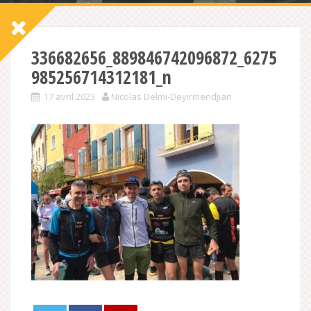
336682656_889846742096872_6275
985256714312181_n
17 avril 2023
Nicolas Delmi-Deyirmendjian