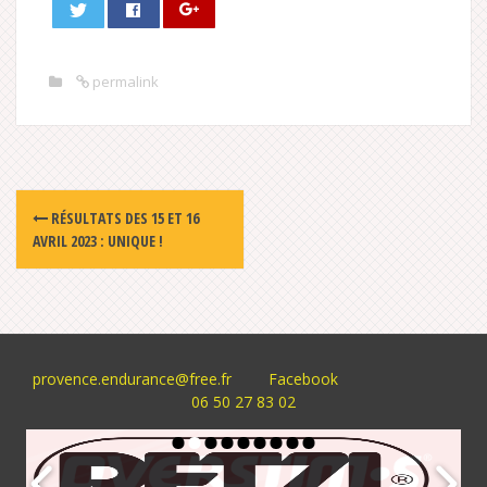
permalink
Post
RÉSULTATS DES 15 ET 16
navigation
AVRIL 2023 : UNIQUE !
provence.endurance@free.fr
Facebook
06 50 27 83 02