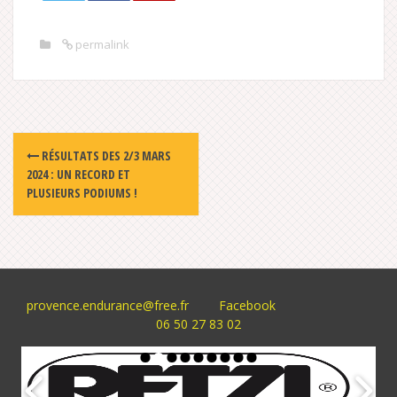
permalink
Post
RÉSULTATS DES 2/3 MARS
navigation
2024 : UN RECORD ET
PLUSIEURS PODIUMS !
provence.endurance@free.fr
Facebook
06 50 27 83 02