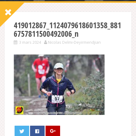
419012867_1124079618601358_881
6757811500492006_n
3 mars 2024
Nicolas Delmi-Deyirmendjian