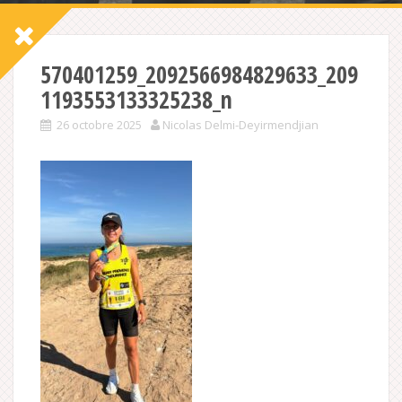
570401259_2092566984829633_209
1193553133325238_n
26 octobre 2025
Nicolas Delmi-Deyirmendjian