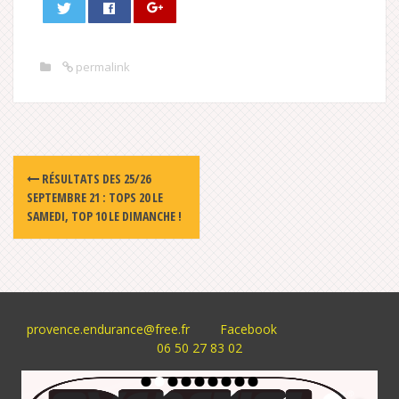
permalink
Post
RÉSULTATS DES 25/26
navigation
SEPTEMBRE 21 : TOPS 20 LE
SAMEDI, TOP 10 LE DIMANCHE !
provence.endurance@free.fr
Facebook
06 50 27 83 02