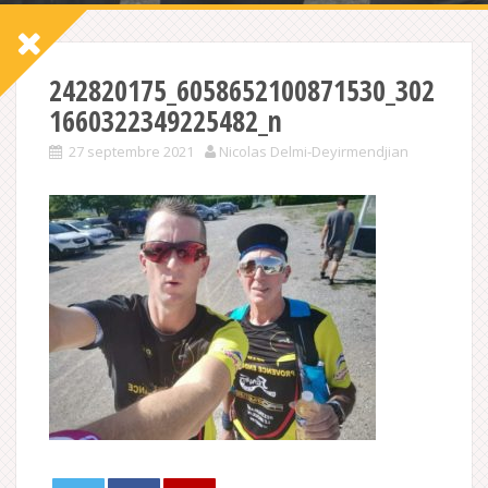
242820175_6058652100871530_302
1660322349225482_n
27 septembre 2021
Nicolas Delmi-Deyirmendjian