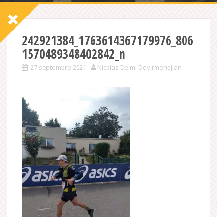
242921384_1763614367179976_806
1570489348402842_n
27 septembre 2021
Nicolas Delmi-Deyirmendjian