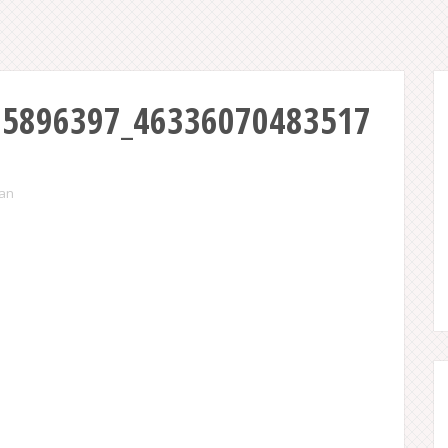
25896397_46336070483517
ian