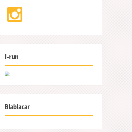
Instagram
I-run
Blablacar