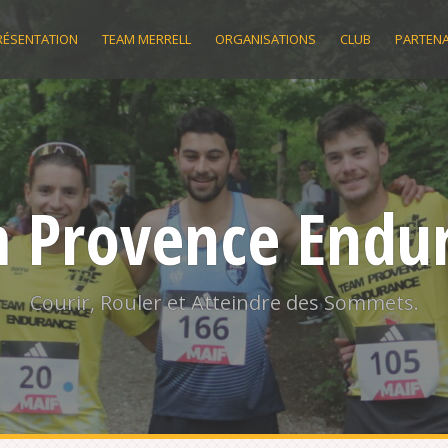
RÉSENTATION
TEAM MERRELL
ORGANISATIONS
CLUB
PARTENA
 Provence Endu
Courir, Rouler et Atteindre des Sommets.