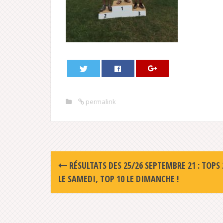
permalink
Post
RÉSULTATS DES 25/26 SEPTEMBRE 21 : TOPS 
navigation
LE SAMEDI, TOP 10 LE DIMANCHE !