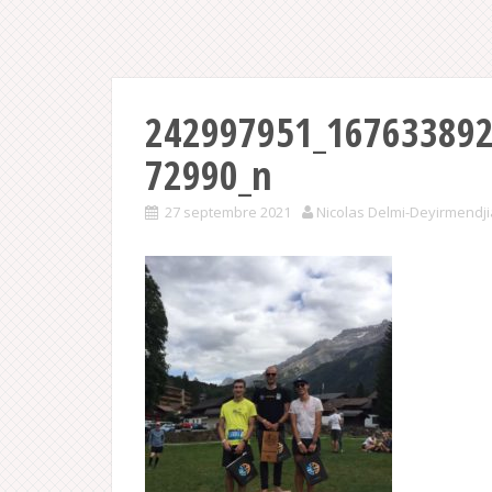
242997951_16763389
72990_n
27 septembre 2021
Nicolas Delmi-Deyirmendj