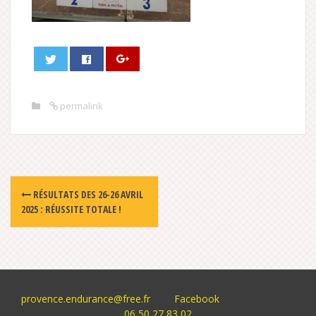
permalink
Post
RÉSULTATS DES 26-26 AVRIL
navigation
2025 : RÉUSSITE TOTALE !
provence.endurance@free.fr
Facebook
06 50 27 83 02