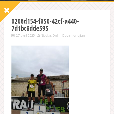
0206d154-f650-42cf-a440-
7d1bc6dde595
27 avril 2025
Nicolas Delmi-Deyirmendjian